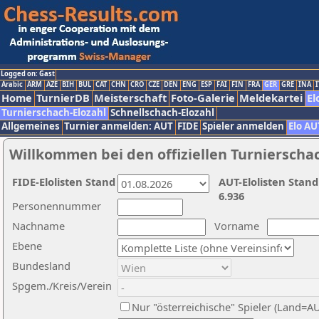
Logged on: Gast
Arabic
ARM
AZE
BIH
BUL
CAT
CHN
CRO
CZE
DEN
ENG
ESP
FAI
FIN
FRA
GER
GRE
INA
I
Home
TurnierDB
Meisterschaft
Foto-Galerie
Meldekartei
El
Turnierschach-Elozahl
Schnellschach-Elozahl
Allgemeines
Turnier anmelden: AUT
FIDE
Spieler anmelden
Elo AU
Willkommen bei den offiziellen Turnierscha
FIDE-Elolisten Stand
AUT-Elolisten Stand
6.936
Personennummer
Nachname
Vorname
Ebene
Bundesland
Spgem./Kreis/Verein
Nur "österreichische" Spieler (Land=A