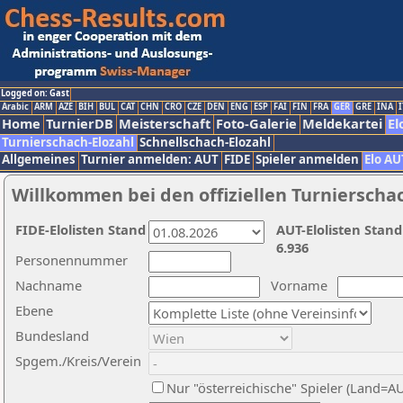
Logged on: Gast
Arabic
ARM
AZE
BIH
BUL
CAT
CHN
CRO
CZE
DEN
ENG
ESP
FAI
FIN
FRA
GER
GRE
INA
I
Home
TurnierDB
Meisterschaft
Foto-Galerie
Meldekartei
El
Turnierschach-Elozahl
Schnellschach-Elozahl
Allgemeines
Turnier anmelden: AUT
FIDE
Spieler anmelden
Elo AU
Willkommen bei den offiziellen Turnierscha
FIDE-Elolisten Stand
AUT-Elolisten Stand
6.936
Personennummer
Nachname
Vorname
Ebene
Bundesland
Spgem./Kreis/Verein
Nur "österreichische" Spieler (Land=A