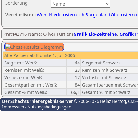
Sortierung
Vereinslisten:
Wien
Niederösterreich
Burgenland
Oberösterrei
Pnr:142716 Name: Oliver Fürtler (
Grafik Elo-Zeitreihe
,
Grafik P
Alle Partien ab Eloliste 1. Juli 2006
Siege mit Weiß:
44
Siege mit Schwarz:
Remisen mit Weiß:
23
Remisen mit Schwarz:
Verluste mit Weiß:
17
Verluste mit Schwarz:
Gesamtpartien mit Weiß:
84
Gesamtpartien mit Schwar
Gesamt % mit Weiß:
66,1
Gesamt % mit Schwarz:
Der Schachturnier-Ergebnis-Server
© 2006-2026 Heinz Herzog
, CMS
Impressum / Nutzungsbedingungen