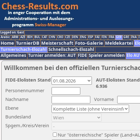
Logged on: Gast
Arabic
ARM
AZE
BIH
BUL
CAT
CHN
CRO
CZE
DEN
ENG
ESP
FAI
FIN
FRA
GER
GRE
INA
I
Home
TurnierDB
Meisterschaft
Foto-Galerie
Meldekartei
El
Turnierschach-Elozahl
Schnellschach-Elozahl
Allgemeines
Turnier anmelden: AUT
FIDE
Spieler anmelden
Elo AU
Willkommen bei den offiziellen Turnierscha
FIDE-Elolisten Stand
AUT-Elolisten Stand
6.936
Personennummer
Nachname
Vorname
Ebene
Bundesland
Spgem./Kreis/Verein
Nur "österreichische" Spieler (Land=A