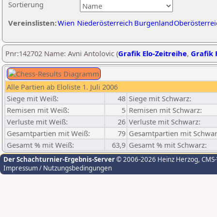
Sortierung
Vereinslisten:
Wien
Niederösterreich
Burgenland
Oberösterrei
Pnr:142702 Name: Avni Antolovic (
Grafik Elo-Zeitreihe
,
Grafik 
Alle Partien ab Eloliste 1. Juli 2006
Siege mit Weiß:
48
Siege mit Schwarz:
Remisen mit Weiß:
5
Remisen mit Schwarz:
Verluste mit Weiß:
26
Verluste mit Schwarz:
Gesamtpartien mit Weiß:
79
Gesamtpartien mit Schwar
Gesamt % mit Weiß:
63,9
Gesamt % mit Schwarz:
Der Schachturnier-Ergebnis-Server
© 2006-2026 Heinz Herzog
, CMS
Impressum / Nutzungsbedingungen