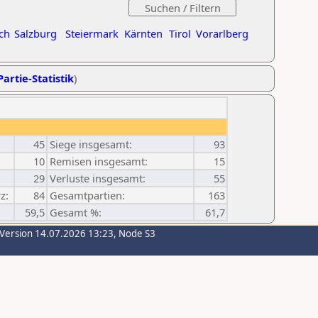
ch
Salzburg
Steiermark
Kärnten
Tirol
Vorarlberg
Partie-Statistik
)
45
Siege insgesamt:
93
10
Remisen insgesamt:
15
29
Verluste insgesamt:
55
z:
84
Gesamtpartien:
163
59,5
Gesamt %:
61,7
-Version 14.07.2026 13:23, Node S3