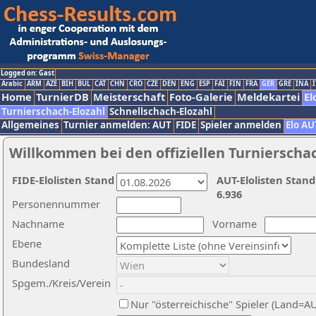
Logged on: Gast
Arabic
ARM
AZE
BIH
BUL
CAT
CHN
CRO
CZE
DEN
ENG
ESP
FAI
FIN
FRA
GER
GRE
INA
I
Home
TurnierDB
Meisterschaft
Foto-Galerie
Meldekartei
El
Turnierschach-Elozahl
Schnellschach-Elozahl
Allgemeines
Turnier anmelden: AUT
FIDE
Spieler anmelden
Elo AU
Willkommen bei den offiziellen Turnierscha
FIDE-Elolisten Stand
AUT-Elolisten Stand
6.936
Personennummer
Nachname
Vorname
Ebene
Bundesland
Spgem./Kreis/Verein
Nur "österreichische" Spieler (Land=A