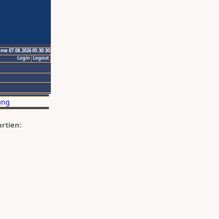
ime 07.08.2026 05:30:30
Login
Logout
artien: