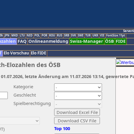
Servert
TA
JPN
MKD
LTU
NED
POL
POR
ROU
RUS
SRB
SVK
SWE
TUR
UKR
VIE
FontSize:11pt
ozahlen
FAQ
Onlineanmeldung
Swiss-Manager
ÖSB
FIDE
T
Elo Vorschau
Elo FIDE
ch-Elozahlen des ÖSB
 01.07.2026, letzte Änderung am 11.07.2026 13:14, gewertete P
Kategorie
Geschlecht
Spielberechtigung
Top 100
UT)