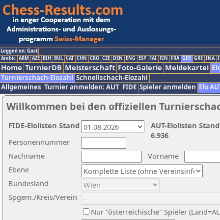
Logged on: Gast
Arabic
ARM
AZE
BIH
BUL
CAT
CHN
CRO
CZE
DEN
ENG
ESP
FAI
FIN
FRA
GER
GRE
INA
I
Home
TurnierDB
Meisterschaft
Foto-Galerie
Meldekartei
El
Turnierschach-Elozahl
Schnellschach-Elozahl
Allgemeines
Turnier anmelden: AUT
FIDE
Spieler anmelden
Elo AU
Willkommen bei den offiziellen Turnierscha
FIDE-Elolisten Stand
AUT-Elolisten Stand
6.936
Personennummer
Nachname
Vorname
Ebene
Bundesland
Spgem./Kreis/Verein
Nur "österreichische" Spieler (Land=A