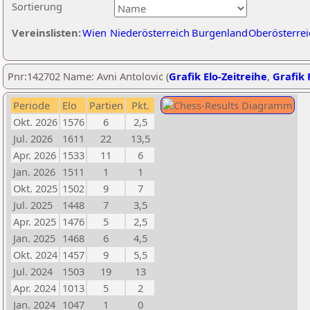
Sortierung
Vereinslisten:
Wien
Niederösterreich
Burgenland
Oberösterrei
Pnr:142702 Name: Avni Antolovic (
Grafik Elo-Zeitreihe
,
Grafik 
Periode
Elo
Partien
Pkt.
Okt. 2026
1576
6
2,5
Jul. 2026
1611
22
13,5
Apr. 2026
1533
11
6
Jan. 2026
1511
1
1
Okt. 2025
1502
9
7
Jul. 2025
1448
7
3,5
Apr. 2025
1476
5
2,5
Jan. 2025
1468
6
4,5
Okt. 2024
1457
9
5,5
Jul. 2024
1503
19
13
Apr. 2024
1013
5
2
Jan. 2024
1047
1
0