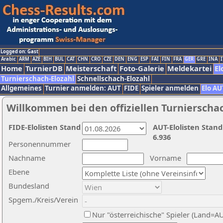
Logged on: Gast
Arabic
ARM
AZE
BIH
BUL
CAT
CHN
CRO
CZE
DEN
ENG
ESP
FAI
FIN
FRA
GER
GRE
INA
I
Home
TurnierDB
Meisterschaft
Foto-Galerie
Meldekartei
El
Turnierschach-Elozahl
Schnellschach-Elozahl
Allgemeines
Turnier anmelden: AUT
FIDE
Spieler anmelden
Elo AU
Willkommen bei den offiziellen Turnierscha
FIDE-Elolisten Stand
AUT-Elolisten Stand
6.936
Personennummer
Nachname
Vorname
Ebene
Bundesland
Spgem./Kreis/Verein
Nur "österreichische" Spieler (Land=A