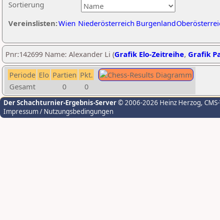
Sortierung
Vereinslisten:
Wien
Niederösterreich
Burgenland
Oberösterrei
Pnr:142699 Name: Alexander Li (
Grafik Elo-Zeitreihe
,
Grafik Pa
Periode
Elo
Partien
Pkt.
Gesamt
0
0
Der Schachturnier-Ergebnis-Server
© 2006-2026 Heinz Herzog
, CMS
Impressum / Nutzungsbedingungen