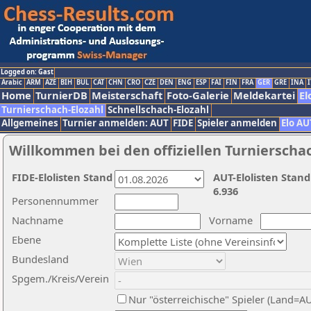
Logged on: Gast
Arabic
ARM
AZE
BIH
BUL
CAT
CHN
CRO
CZE
DEN
ENG
ESP
FAI
FIN
FRA
GER
GRE
INA
I
Home
TurnierDB
Meisterschaft
Foto-Galerie
Meldekartei
El
Turnierschach-Elozahl
Schnellschach-Elozahl
Allgemeines
Turnier anmelden: AUT
FIDE
Spieler anmelden
Elo AU
Willkommen bei den offiziellen Turnierscha
FIDE-Elolisten Stand
AUT-Elolisten Stand
6.936
Personennummer
Nachname
Vorname
Ebene
Bundesland
Spgem./Kreis/Verein
Nur "österreichische" Spieler (Land=A