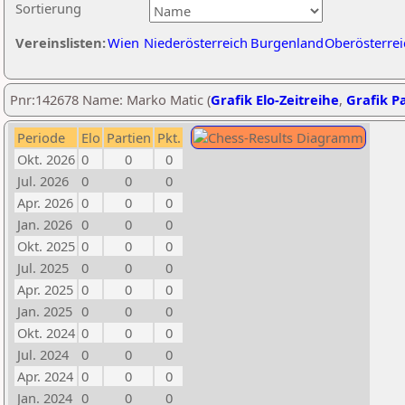
Sortierung
Vereinslisten:
Wien
Niederösterreich
Burgenland
Oberösterrei
Pnr:142678 Name: Marko Matic (
Grafik Elo-Zeitreihe
,
Grafik Pa
Periode
Elo
Partien
Pkt.
Okt. 2026
0
0
0
Jul. 2026
0
0
0
Apr. 2026
0
0
0
Jan. 2026
0
0
0
Okt. 2025
0
0
0
Jul. 2025
0
0
0
Apr. 2025
0
0
0
Jan. 2025
0
0
0
Okt. 2024
0
0
0
Jul. 2024
0
0
0
Apr. 2024
0
0
0
Jan. 2024
0
0
0