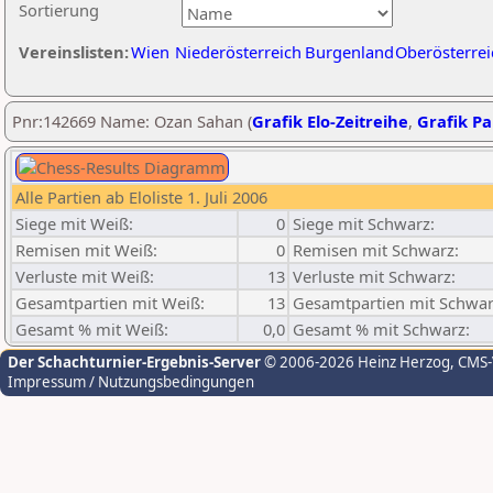
Sortierung
Vereinslisten:
Wien
Niederösterreich
Burgenland
Oberösterrei
Pnr:142669 Name: Ozan Sahan (
Grafik Elo-Zeitreihe
,
Grafik Par
Alle Partien ab Eloliste 1. Juli 2006
Siege mit Weiß:
0
Siege mit Schwarz:
Remisen mit Weiß:
0
Remisen mit Schwarz:
Verluste mit Weiß:
13
Verluste mit Schwarz:
Gesamtpartien mit Weiß:
13
Gesamtpartien mit Schwar
Gesamt % mit Weiß:
0,0
Gesamt % mit Schwarz:
Der Schachturnier-Ergebnis-Server
© 2006-2026 Heinz Herzog
, CMS
Impressum / Nutzungsbedingungen