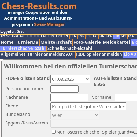
Logged on: Gast
Arabic
ARM
AZE
BIH
BUL
CAT
CHN
CRO
CZE
DEN
ENG
ESP
FAI
FIN
FRA
GER
GRE
INA
I
Home
TurnierDB
Meisterschaft
Foto-Galerie
Meldekartei
El
Turnierschach-Elozahl
Schnellschach-Elozahl
Allgemeines
Turnier anmelden: AUT
FIDE
Spieler anmelden
Elo AU
Willkommen bei den offiziellen Turnierscha
FIDE-Elolisten Stand
AUT-Elolisten Stand
6.936
Personennummer
Nachname
Vorname
Ebene
Bundesland
Spgem./Kreis/Verein
Nur "österreichische" Spieler (Land=A