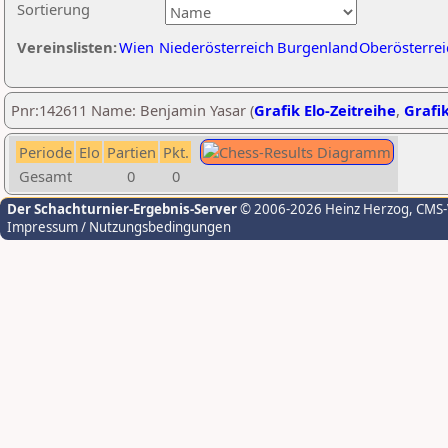
Sortierung
Vereinslisten:
Wien
Niederösterreich
Burgenland
Oberösterrei
Pnr:142611 Name: Benjamin Yasar (
Grafik Elo-Zeitreihe
,
Grafik
Periode
Elo
Partien
Pkt.
Gesamt
0
0
Der Schachturnier-Ergebnis-Server
© 2006-2026 Heinz Herzog
, CMS
Impressum / Nutzungsbedingungen