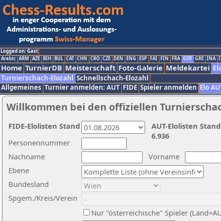
Logged on: Gast
Arabic
ARM
AZE
BIH
BUL
CAT
CHN
CRO
CZE
DEN
ENG
ESP
FAI
FIN
FRA
GER
GRE
INA
I
Home
TurnierDB
Meisterschaft
Foto-Galerie
Meldekartei
El
Turnierschach-Elozahl
Schnellschach-Elozahl
Allgemeines
Turnier anmelden: AUT
FIDE
Spieler anmelden
Elo AU
Willkommen bei den offiziellen Turnierscha
FIDE-Elolisten Stand
AUT-Elolisten Stand
6.936
Personennummer
Nachname
Vorname
Ebene
Bundesland
Spgem./Kreis/Verein
Nur "österreichische" Spieler (Land=A