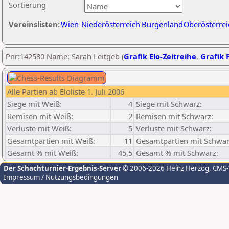
Sortierung
Vereinslisten:
Wien
Niederösterreich
Burgenland
Oberösterrei
Pnr:142580 Name: Sarah Leitgeb (
Grafik Elo-Zeitreihe
,
Grafik P
Alle Partien ab Eloliste 1. Juli 2006
Siege mit Weiß:
4
Siege mit Schwarz:
Remisen mit Weiß:
2
Remisen mit Schwarz:
Verluste mit Weiß:
5
Verluste mit Schwarz:
Gesamtpartien mit Weiß:
11
Gesamtpartien mit Schwar
Gesamt % mit Weiß:
45,5
Gesamt % mit Schwarz:
Der Schachturnier-Ergebnis-Server
© 2006-2026 Heinz Herzog
, CMS
Impressum / Nutzungsbedingungen