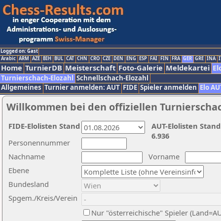
Logged on: Gast
Arabic
ARM
AZE
BIH
BUL
CAT
CHN
CRO
CZE
DEN
ENG
ESP
FAI
FIN
FRA
GER
GRE
INA
I
Home
TurnierDB
Meisterschaft
Foto-Galerie
Meldekartei
El
Turnierschach-Elozahl
Schnellschach-Elozahl
Allgemeines
Turnier anmelden: AUT
FIDE
Spieler anmelden
Elo AU
Willkommen bei den offiziellen Turnierscha
FIDE-Elolisten Stand
AUT-Elolisten Stand
6.936
Personennummer
Nachname
Vorname
Ebene
Bundesland
Spgem./Kreis/Verein
Nur "österreichische" Spieler (Land=A