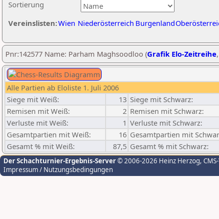
Sortierung
Vereinslisten:
Wien
Niederösterreich
Burgenland
Oberösterrei
Pnr:142577 Name: Parham Maghsoodloo (
Grafik Elo-Zeitreihe
Alle Partien ab Eloliste 1. Juli 2006
Siege mit Weiß:
13
Siege mit Schwarz:
Remisen mit Weiß:
2
Remisen mit Schwarz:
Verluste mit Weiß:
1
Verluste mit Schwarz:
Gesamtpartien mit Weiß:
16
Gesamtpartien mit Schwar
Gesamt % mit Weiß:
87,5
Gesamt % mit Schwarz:
Der Schachturnier-Ergebnis-Server
© 2006-2026 Heinz Herzog
, CMS
Impressum / Nutzungsbedingungen