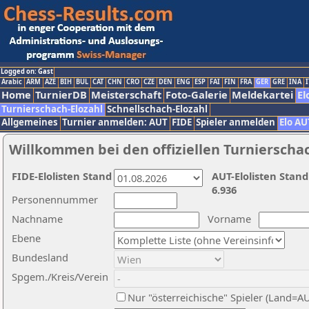
Logged on: Gast
Arabic
ARM
AZE
BIH
BUL
CAT
CHN
CRO
CZE
DEN
ENG
ESP
FAI
FIN
FRA
GER
GRE
INA
I
Home
TurnierDB
Meisterschaft
Foto-Galerie
Meldekartei
El
Turnierschach-Elozahl
Schnellschach-Elozahl
Allgemeines
Turnier anmelden: AUT
FIDE
Spieler anmelden
Elo AU
Willkommen bei den offiziellen Turnierscha
FIDE-Elolisten Stand
AUT-Elolisten Stand
6.936
Personennummer
Nachname
Vorname
Ebene
Bundesland
Spgem./Kreis/Verein
Nur "österreichische" Spieler (Land=A