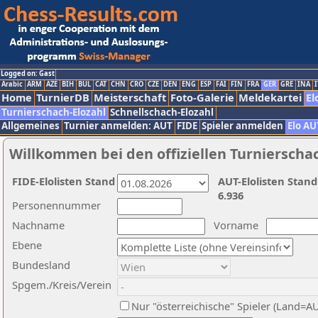
Logged on: Gast
Arabic
ARM
AZE
BIH
BUL
CAT
CHN
CRO
CZE
DEN
ENG
ESP
FAI
FIN
FRA
GER
GRE
INA
I
Home
TurnierDB
Meisterschaft
Foto-Galerie
Meldekartei
El
Turnierschach-Elozahl
Schnellschach-Elozahl
Allgemeines
Turnier anmelden: AUT
FIDE
Spieler anmelden
Elo AU
Willkommen bei den offiziellen Turnierscha
FIDE-Elolisten Stand
AUT-Elolisten Stand
6.936
Personennummer
Nachname
Vorname
Ebene
Bundesland
Spgem./Kreis/Verein
Nur "österreichische" Spieler (Land=A