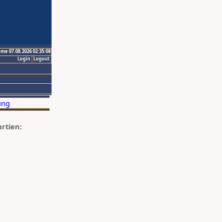
ime 07.08.2026 02:35:08
Login
Logout
artien: