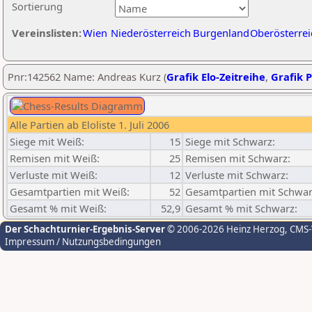
Sortierung
Vereinslisten:
Wien
Niederösterreich
Burgenland
Oberösterrei
Pnr:142562 Name: Andreas Kurz (
Grafik Elo-Zeitreihe
,
Grafik P
Alle Partien ab Eloliste 1. Juli 2006
Siege mit Weiß:
15
Siege mit Schwarz:
Remisen mit Weiß:
25
Remisen mit Schwarz:
Verluste mit Weiß:
12
Verluste mit Schwarz:
Gesamtpartien mit Weiß:
52
Gesamtpartien mit Schwar
Gesamt % mit Weiß:
52,9
Gesamt % mit Schwarz:
Der Schachturnier-Ergebnis-Server
© 2006-2026 Heinz Herzog
, CMS
Impressum / Nutzungsbedingungen