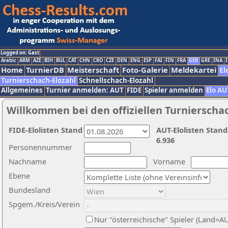
Logged on: Gast
Arabic
ARM
AZE
BIH
BUL
CAT
CHN
CRO
CZE
DEN
ENG
ESP
FAI
FIN
FRA
GER
GRE
INA
I
Home
TurnierDB
Meisterschaft
Foto-Galerie
Meldekartei
El
Turnierschach-Elozahl
Schnellschach-Elozahl
Allgemeines
Turnier anmelden: AUT
FIDE
Spieler anmelden
Elo AU
Willkommen bei den offiziellen Turnierscha
FIDE-Elolisten Stand
AUT-Elolisten Stand
6.936
Personennummer
Nachname
Vorname
Ebene
Bundesland
Spgem./Kreis/Verein
Nur "österreichische" Spieler (Land=A