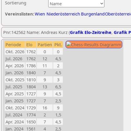
Sortierung
Vereinslisten:
Wien
Niederösterreich
Burgenland
Oberösterrei
Pnr:142562 Name: Andreas Kurz (
Grafik Elo-Zeitreihe
,
Grafik P
Periode
Elo
Partien
Pkt.
Okt. 2026
1762
0
0
Jul. 2026
1762
12
4,5
Apr. 2026
1786
11
2
Jan. 2026
1840
7
4,5
Okt. 2025
1810
9
3
Jul. 2025
1804
13
6,5
Apr. 2025
1727
9
4,5
Jan. 2025
1727
7
2,5
Okt. 2024
1729
16
9
Jul. 2024
1774
2
1,5
Apr. 2024
1650
7
4,5
Jan. 2024
1561
4
2,5