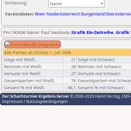
Sortierung
Vereinslisten:
Wien
Niederösterreich
Burgenland
Oberösterrei
Pnr:142436 Name: Paul Swoboda (
Grafik Elo-Zeitreihe
,
Grafik 
Alle Partien ab Eloliste 1. Juli 2006
Siege mit Weiß:
21
Siege mit Schwarz:
Remisen mit Weiß:
28
Remisen mit Schwarz:
Verluste mit Weiß:
27
Verluste mit Schwarz:
Gesamtpartien mit Weiß:
76
Gesamtpartien mit Schwar
Gesamt % mit Weiß:
46,1
Gesamt % mit Schwarz:
Der Schachturnier-Ergebnis-Server
© 2006-2026 Heinz Herzog
, CMS
Impressum / Nutzungsbedingungen