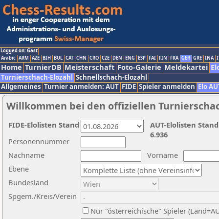
Logged on: Gast
Arabic
ARM
AZE
BIH
BUL
CAT
CHN
CRO
CZE
DEN
ENG
ESP
FAI
FIN
FRA
GER
GRE
INA
I
Home
TurnierDB
Meisterschaft
Foto-Galerie
Meldekartei
El
Turnierschach-Elozahl
Schnellschach-Elozahl
Allgemeines
Turnier anmelden: AUT
FIDE
Spieler anmelden
Elo AU
Willkommen bei den offiziellen Turnierscha
FIDE-Elolisten Stand
AUT-Elolisten Stand
6.936
Personennummer
Nachname
Vorname
Ebene
Bundesland
Spgem./Kreis/Verein
Nur "österreichische" Spieler (Land=A