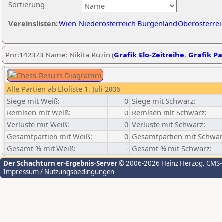
Sortierung
Vereinslisten:
Wien
Niederösterreich
Burgenland
Oberösterrei
Pnr:142373 Name: Nikita Ruzin (
Grafik Elo-Zeitreihe
,
Grafik Pa
Alle Partien ab Eloliste 1. Juli 2006
Siege mit Weiß:
0
Siege mit Schwarz:
Remisen mit Weiß:
0
Remisen mit Schwarz:
Verluste mit Weiß:
0
Verluste mit Schwarz:
Gesamtpartien mit Weiß:
0
Gesamtpartien mit Schwar
Gesamt % mit Weiß:
-
Gesamt % mit Schwarz:
Der Schachturnier-Ergebnis-Server
© 2006-2026 Heinz Herzog
, CMS
Impressum / Nutzungsbedingungen