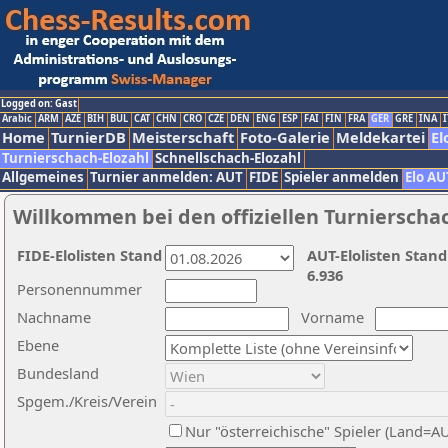
Logged on: Gast
Arabic
ARM
AZE
BIH
BUL
CAT
CHN
CRO
CZE
DEN
ENG
ESP
FAI
FIN
FRA
GER
GRE
INA
I
Home
TurnierDB
Meisterschaft
Foto-Galerie
Meldekartei
El
Turnierschach-Elozahl
Schnellschach-Elozahl
Allgemeines
Turnier anmelden: AUT
FIDE
Spieler anmelden
Elo AU
Willkommen bei den offiziellen Turnierscha
FIDE-Elolisten Stand
AUT-Elolisten Stand
6.936
Personennummer
Nachname
Vorname
Ebene
Bundesland
Spgem./Kreis/Verein
Nur "österreichische" Spieler (Land=A