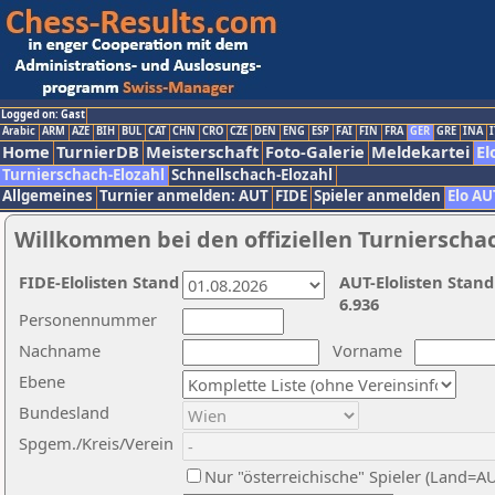
Logged on: Gast
Arabic
ARM
AZE
BIH
BUL
CAT
CHN
CRO
CZE
DEN
ENG
ESP
FAI
FIN
FRA
GER
GRE
INA
I
Home
TurnierDB
Meisterschaft
Foto-Galerie
Meldekartei
El
Turnierschach-Elozahl
Schnellschach-Elozahl
Allgemeines
Turnier anmelden: AUT
FIDE
Spieler anmelden
Elo AU
Willkommen bei den offiziellen Turnierscha
FIDE-Elolisten Stand
AUT-Elolisten Stand
6.936
Personennummer
Nachname
Vorname
Ebene
Bundesland
Spgem./Kreis/Verein
Nur "österreichische" Spieler (Land=A