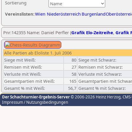
Sortierung
Vereinslisten:
Wien
Niederösterreich
Burgenland
Oberösterrei
Pnr:142355 Name: Daniel Perfler (
Grafik Elo-Zeitreihe
,
Grafik P
Alle Partien ab Eloliste 1. Juli 2006
Siege mit Weiß:
80
Siege mit Schwarz:
Remisen mit Weiß:
27
Remisen mit Schwarz:
Verluste mit Weiß:
58
Verluste mit Schwarz:
Gesamtpartien mit Weiß:
165
Gesamtpartien mit Schwar
Gesamt % mit Weiß:
56,7
Gesamt % mit Schwarz:
Der Schachturnier-Ergebnis-Server
© 2006-2026 Heinz Herzog
, CMS
Impressum / Nutzungsbedingungen