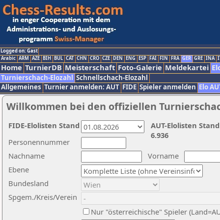
Logged on: Gast
Arabic
ARM
AZE
BIH
BUL
CAT
CHN
CRO
CZE
DEN
ENG
ESP
FAI
FIN
FRA
GER
GRE
INA
I
Home
TurnierDB
Meisterschaft
Foto-Galerie
Meldekartei
El
Turnierschach-Elozahl
Schnellschach-Elozahl
Allgemeines
Turnier anmelden: AUT
FIDE
Spieler anmelden
Elo AU
Willkommen bei den offiziellen Turnierscha
FIDE-Elolisten Stand
AUT-Elolisten Stand
6.936
Personennummer
Nachname
Vorname
Ebene
Bundesland
Spgem./Kreis/Verein
Nur "österreichische" Spieler (Land=A