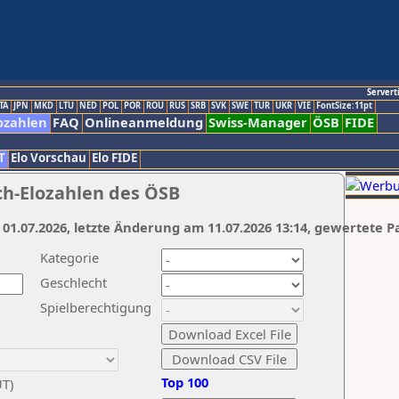
Servert
TA
JPN
MKD
LTU
NED
POL
POR
ROU
RUS
SRB
SVK
SWE
TUR
UKR
VIE
FontSize:11pt
ozahlen
FAQ
Onlineanmeldung
Swiss-Manager
ÖSB
FIDE
T
Elo Vorschau
Elo FIDE
ch-Elozahlen des ÖSB
 01.07.2026, letzte Änderung am 11.07.2026 13:14, gewertete P
Kategorie
Geschlecht
Spielberechtigung
Top 100
UT)