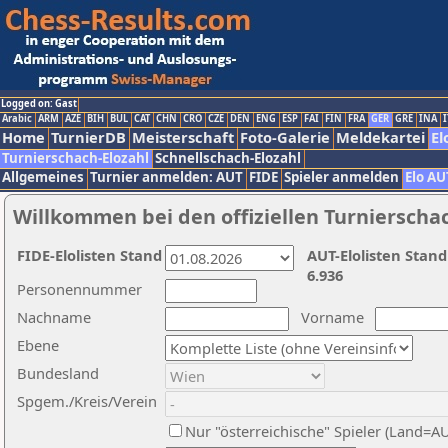
Logged on: Gast
Arabic
ARM
AZE
BIH
BUL
CAT
CHN
CRO
CZE
DEN
ENG
ESP
FAI
FIN
FRA
GER
GRE
INA
I
Home
TurnierDB
Meisterschaft
Foto-Galerie
Meldekartei
El
Turnierschach-Elozahl
Schnellschach-Elozahl
Allgemeines
Turnier anmelden: AUT
FIDE
Spieler anmelden
Elo AU
Willkommen bei den offiziellen Turnierscha
FIDE-Elolisten Stand
AUT-Elolisten Stand
6.936
Personennummer
Nachname
Vorname
Ebene
Bundesland
Spgem./Kreis/Verein
Nur "österreichische" Spieler (Land=A