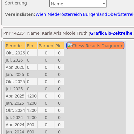
Sortierung
Vereinslisten:
Wien
Niederösterreich
Burgenland
Oberösterrei
Pnr:142351 Name: Karla Aris Nicole Fruth (
Grafik Elo-Zeitreihe
Periode
Elo
Partien
Pkt.
Okt. 2026
0
0
0
Jul. 2026
0
0
0
Apr. 2026
0
0
0
Jan. 2026
0
0
0
Okt. 2025
0
0
0
Jul. 2025
0
0
0
Apr. 2025
1200
0
0
Jan. 2025
1200
0
0
Okt. 2024
1200
0
0
Jul. 2024
1200
0
0
Apr. 2024
800
0
0
Jan. 2024
800
0
0