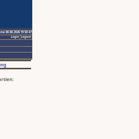
ime 08.08.2026 19:50:47
Login
Logout
artien: