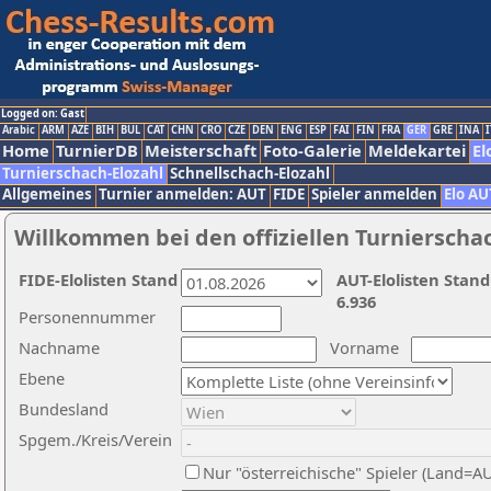
Logged on: Gast
Arabic
ARM
AZE
BIH
BUL
CAT
CHN
CRO
CZE
DEN
ENG
ESP
FAI
FIN
FRA
GER
GRE
INA
I
Home
TurnierDB
Meisterschaft
Foto-Galerie
Meldekartei
El
Turnierschach-Elozahl
Schnellschach-Elozahl
Allgemeines
Turnier anmelden: AUT
FIDE
Spieler anmelden
Elo AU
Willkommen bei den offiziellen Turnierscha
FIDE-Elolisten Stand
AUT-Elolisten Stand
6.936
Personennummer
Nachname
Vorname
Ebene
Bundesland
Spgem./Kreis/Verein
Nur "österreichische" Spieler (Land=A