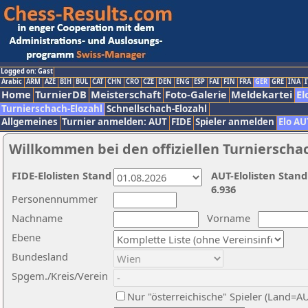
Logged on: Gast
Arabic
ARM
AZE
BIH
BUL
CAT
CHN
CRO
CZE
DEN
ENG
ESP
FAI
FIN
FRA
GER
GRE
INA
I
Home
TurnierDB
Meisterschaft
Foto-Galerie
Meldekartei
El
Turnierschach-Elozahl
Schnellschach-Elozahl
Allgemeines
Turnier anmelden: AUT
FIDE
Spieler anmelden
Elo AU
Willkommen bei den offiziellen Turnierscha
FIDE-Elolisten Stand
AUT-Elolisten Stand
6.936
Personennummer
Nachname
Vorname
Ebene
Bundesland
Spgem./Kreis/Verein
Nur "österreichische" Spieler (Land=A