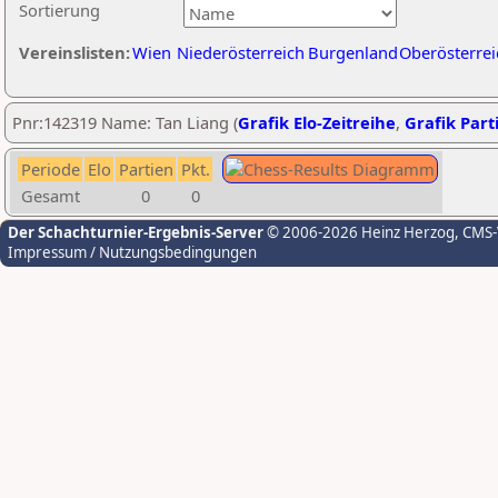
Sortierung
Vereinslisten:
Wien
Niederösterreich
Burgenland
Oberösterrei
Pnr:142319 Name: Tan Liang (
Grafik Elo-Zeitreihe
,
Grafik Parti
Periode
Elo
Partien
Pkt.
Gesamt
0
0
Der Schachturnier-Ergebnis-Server
© 2006-2026 Heinz Herzog
, CMS
Impressum / Nutzungsbedingungen