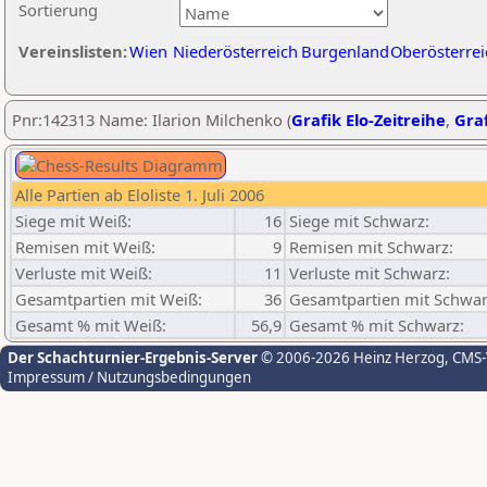
Sortierung
Vereinslisten:
Wien
Niederösterreich
Burgenland
Oberösterrei
Pnr:142313 Name: Ilarion Milchenko (
Grafik Elo-Zeitreihe
,
Graf
Alle Partien ab Eloliste 1. Juli 2006
Siege mit Weiß:
16
Siege mit Schwarz:
Remisen mit Weiß:
9
Remisen mit Schwarz:
Verluste mit Weiß:
11
Verluste mit Schwarz:
Gesamtpartien mit Weiß:
36
Gesamtpartien mit Schwar
Gesamt % mit Weiß:
56,9
Gesamt % mit Schwarz:
Der Schachturnier-Ergebnis-Server
© 2006-2026 Heinz Herzog
, CMS
Impressum / Nutzungsbedingungen