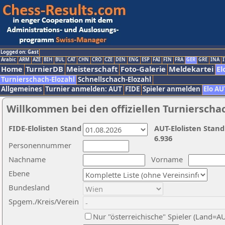
Logged on: Gast
Arabic
ARM
AZE
BIH
BUL
CAT
CHN
CRO
CZE
DEN
ENG
ESP
FAI
FIN
FRA
GER
GRE
INA
I
Home
TurnierDB
Meisterschaft
Foto-Galerie
Meldekartei
El
Turnierschach-Elozahl
Schnellschach-Elozahl
Allgemeines
Turnier anmelden: AUT
FIDE
Spieler anmelden
Elo AU
Willkommen bei den offiziellen Turnierscha
FIDE-Elolisten Stand
AUT-Elolisten Stand
6.936
Personennummer
Nachname
Vorname
Ebene
Bundesland
Spgem./Kreis/Verein
Nur "österreichische" Spieler (Land=A