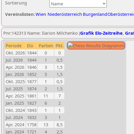
Sortierung
Vereinslisten:
Wien
Niederösterreich
Burgenland
Oberösterrei
Pnr:142313 Name: Ilarion Milchenko (
Grafik Elo-Zeitreihe
,
Graf
Periode
Elo
Partien
Pkt.
Okt. 2026
1844
0
0
Jul. 2026
1844
1
0,5
Apr. 2026
1846
3
1,5
Jan. 2026
1852
5
1,5
Okt. 2025
1877
1
0,5
Jul. 2025
1874
2
1,5
Apr. 2025
1861
11
7
Jan. 2025
1827
6
2
Okt. 2024
1843
1
1
Jul. 2024
1832
3
1
Apr. 2024
1758
13
8,5
Jan. 2024
1721
4
2,5