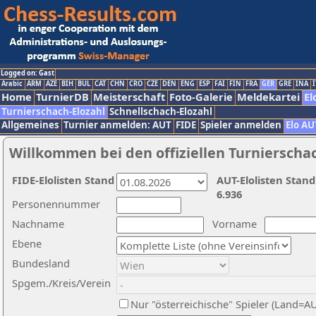
Logged on: Gast
Arabic
ARM
AZE
BIH
BUL
CAT
CHN
CRO
CZE
DEN
ENG
ESP
FAI
FIN
FRA
GER
GRE
INA
I
Home
TurnierDB
Meisterschaft
Foto-Galerie
Meldekartei
El
Turnierschach-Elozahl
Schnellschach-Elozahl
Allgemeines
Turnier anmelden: AUT
FIDE
Spieler anmelden
Elo AU
Willkommen bei den offiziellen Turnierscha
FIDE-Elolisten Stand
AUT-Elolisten Stand
6.936
Personennummer
Nachname
Vorname
Ebene
Bundesland
Spgem./Kreis/Verein
Nur "österreichische" Spieler (Land=A