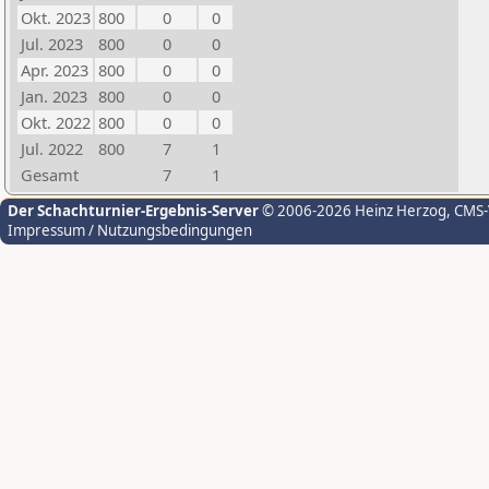
Okt. 2023
800
0
0
Jul. 2023
800
0
0
Apr. 2023
800
0
0
Jan. 2023
800
0
0
Okt. 2022
800
0
0
Jul. 2022
800
7
1
Gesamt
7
1
Der Schachturnier-Ergebnis-Server
© 2006-2026 Heinz Herzog
, CMS
Impressum / Nutzungsbedingungen