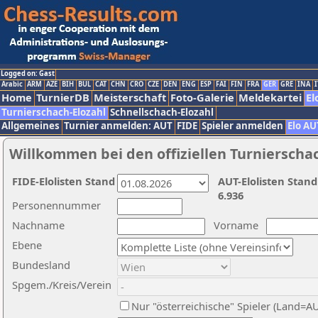
Logged on: Gast
Arabic
ARM
AZE
BIH
BUL
CAT
CHN
CRO
CZE
DEN
ENG
ESP
FAI
FIN
FRA
GER
GRE
INA
I
Home
TurnierDB
Meisterschaft
Foto-Galerie
Meldekartei
El
Turnierschach-Elozahl
Schnellschach-Elozahl
Allgemeines
Turnier anmelden: AUT
FIDE
Spieler anmelden
Elo AU
Willkommen bei den offiziellen Turnierscha
FIDE-Elolisten Stand
AUT-Elolisten Stand
6.936
Personennummer
Nachname
Vorname
Ebene
Bundesland
Spgem./Kreis/Verein
Nur "österreichische" Spieler (Land=A