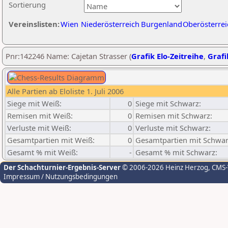
Sortierung
Vereinslisten:
Wien
Niederösterreich
Burgenland
Oberösterrei
Pnr:142246 Name: Cajetan Strasser (
Grafik Elo-Zeitreihe
,
Grafi
Alle Partien ab Eloliste 1. Juli 2006
Siege mit Weiß:
0
Siege mit Schwarz:
Remisen mit Weiß:
0
Remisen mit Schwarz:
Verluste mit Weiß:
0
Verluste mit Schwarz:
Gesamtpartien mit Weiß:
0
Gesamtpartien mit Schwar
Gesamt % mit Weiß:
-
Gesamt % mit Schwarz:
Der Schachturnier-Ergebnis-Server
© 2006-2026 Heinz Herzog
, CMS
Impressum / Nutzungsbedingungen