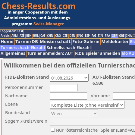
Logged on: Gast
Arabic
ARM
AZE
BIH
BUL
CAT
CHN
CRO
CZE
DEN
ENG
ESP
FAI
FIN
FRA
GER
GRE
INA
I
Home
TurnierDB
Meisterschaft
Foto-Galerie
Meldekartei
El
Turnierschach-Elozahl
Schnellschach-Elozahl
Allgemeines
Turnier anmelden: AUT
FIDE
Spieler anmelden
Elo AU
Willkommen bei den offiziellen Turnierscha
FIDE-Elolisten Stand
AUT-Elolisten Stand
6.936
Personennummer
Nachname
Vorname
Ebene
Bundesland
Spgem./Kreis/Verein
Nur "österreichische" Spieler (Land=A