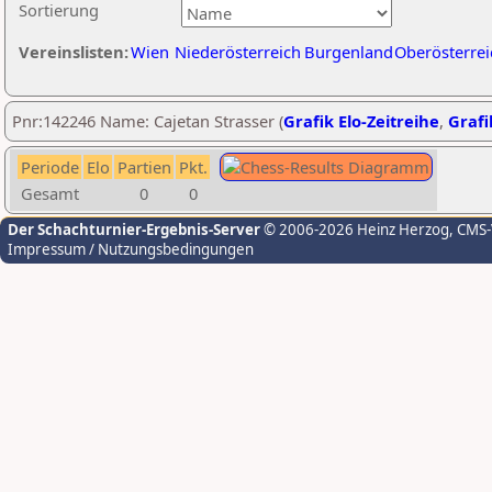
Sortierung
Vereinslisten:
Wien
Niederösterreich
Burgenland
Oberösterrei
Pnr:142246 Name: Cajetan Strasser (
Grafik Elo-Zeitreihe
,
Grafi
Periode
Elo
Partien
Pkt.
Gesamt
0
0
Der Schachturnier-Ergebnis-Server
© 2006-2026 Heinz Herzog
, CMS
Impressum / Nutzungsbedingungen