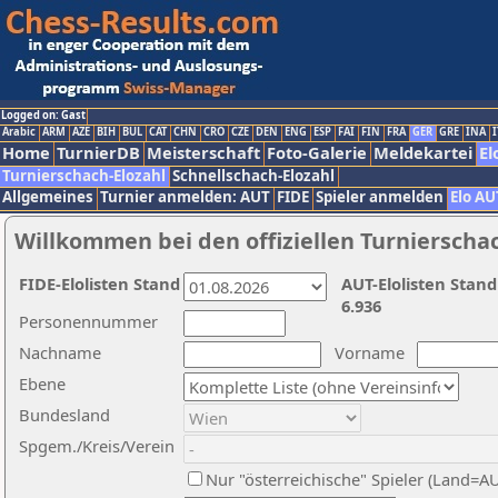
Logged on: Gast
Arabic
ARM
AZE
BIH
BUL
CAT
CHN
CRO
CZE
DEN
ENG
ESP
FAI
FIN
FRA
GER
GRE
INA
I
Home
TurnierDB
Meisterschaft
Foto-Galerie
Meldekartei
El
Turnierschach-Elozahl
Schnellschach-Elozahl
Allgemeines
Turnier anmelden: AUT
FIDE
Spieler anmelden
Elo AU
Willkommen bei den offiziellen Turnierscha
FIDE-Elolisten Stand
AUT-Elolisten Stand
6.936
Personennummer
Nachname
Vorname
Ebene
Bundesland
Spgem./Kreis/Verein
Nur "österreichische" Spieler (Land=A