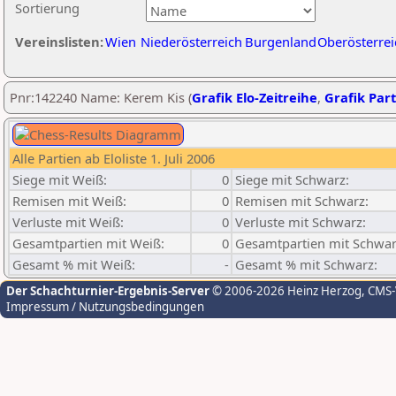
Sortierung
Vereinslisten:
Wien
Niederösterreich
Burgenland
Oberösterrei
Pnr:142240 Name: Kerem Kis (
Grafik Elo-Zeitreihe
,
Grafik Part
Alle Partien ab Eloliste 1. Juli 2006
Siege mit Weiß:
0
Siege mit Schwarz:
Remisen mit Weiß:
0
Remisen mit Schwarz:
Verluste mit Weiß:
0
Verluste mit Schwarz:
Gesamtpartien mit Weiß:
0
Gesamtpartien mit Schwar
Gesamt % mit Weiß:
-
Gesamt % mit Schwarz:
Der Schachturnier-Ergebnis-Server
© 2006-2026 Heinz Herzog
, CMS
Impressum / Nutzungsbedingungen