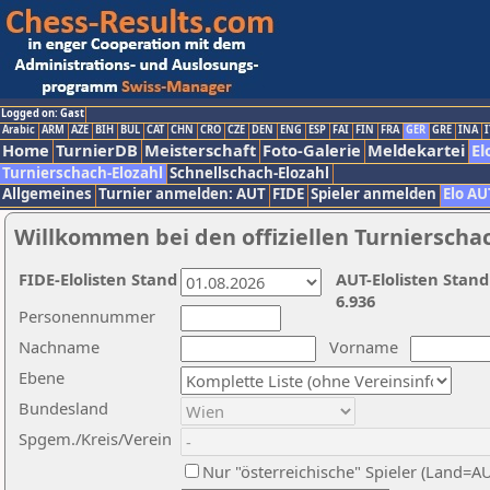
Logged on: Gast
Arabic
ARM
AZE
BIH
BUL
CAT
CHN
CRO
CZE
DEN
ENG
ESP
FAI
FIN
FRA
GER
GRE
INA
I
Home
TurnierDB
Meisterschaft
Foto-Galerie
Meldekartei
El
Turnierschach-Elozahl
Schnellschach-Elozahl
Allgemeines
Turnier anmelden: AUT
FIDE
Spieler anmelden
Elo AU
Willkommen bei den offiziellen Turnierscha
FIDE-Elolisten Stand
AUT-Elolisten Stand
6.936
Personennummer
Nachname
Vorname
Ebene
Bundesland
Spgem./Kreis/Verein
Nur "österreichische" Spieler (Land=A