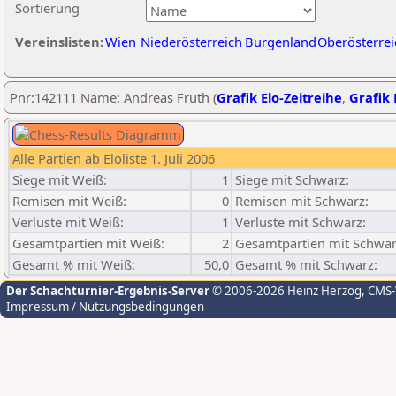
Sortierung
Vereinslisten:
Wien
Niederösterreich
Burgenland
Oberösterrei
Pnr:142111 Name: Andreas Fruth (
Grafik Elo-Zeitreihe
,
Grafik 
Alle Partien ab Eloliste 1. Juli 2006
Siege mit Weiß:
1
Siege mit Schwarz:
Remisen mit Weiß:
0
Remisen mit Schwarz:
Verluste mit Weiß:
1
Verluste mit Schwarz:
Gesamtpartien mit Weiß:
2
Gesamtpartien mit Schwar
Gesamt % mit Weiß:
50,0
Gesamt % mit Schwarz:
Der Schachturnier-Ergebnis-Server
© 2006-2026 Heinz Herzog
, CMS
Impressum / Nutzungsbedingungen