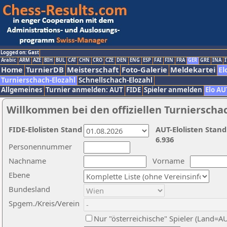
Logged on: Gast
Arabic
ARM
AZE
BIH
BUL
CAT
CHN
CRO
CZE
DEN
ENG
ESP
FAI
FIN
FRA
GER
GRE
INA
I
Home
TurnierDB
Meisterschaft
Foto-Galerie
Meldekartei
El
Turnierschach-Elozahl
Schnellschach-Elozahl
Allgemeines
Turnier anmelden: AUT
FIDE
Spieler anmelden
Elo AU
Willkommen bei den offiziellen Turnierscha
FIDE-Elolisten Stand
AUT-Elolisten Stand
6.936
Personennummer
Nachname
Vorname
Ebene
Bundesland
Spgem./Kreis/Verein
Nur "österreichische" Spieler (Land=A