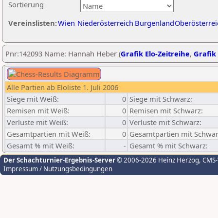
Sortierung
Vereinslisten:
Wien
Niederösterreich
Burgenland
Oberösterrei
Pnr:142093 Name: Hannah Heber (
Grafik Elo-Zeitreihe
,
Grafik 
Alle Partien ab Eloliste 1. Juli 2006
Siege mit Weiß:
0
Siege mit Schwarz:
Remisen mit Weiß:
0
Remisen mit Schwarz:
Verluste mit Weiß:
0
Verluste mit Schwarz:
Gesamtpartien mit Weiß:
0
Gesamtpartien mit Schwar
Gesamt % mit Weiß:
-
Gesamt % mit Schwarz:
Der Schachturnier-Ergebnis-Server
© 2006-2026 Heinz Herzog
, CMS
Impressum / Nutzungsbedingungen