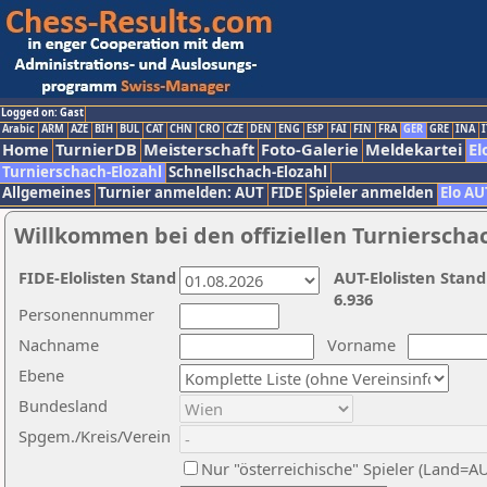
Logged on: Gast
Arabic
ARM
AZE
BIH
BUL
CAT
CHN
CRO
CZE
DEN
ENG
ESP
FAI
FIN
FRA
GER
GRE
INA
I
Home
TurnierDB
Meisterschaft
Foto-Galerie
Meldekartei
El
Turnierschach-Elozahl
Schnellschach-Elozahl
Allgemeines
Turnier anmelden: AUT
FIDE
Spieler anmelden
Elo AU
Willkommen bei den offiziellen Turnierscha
FIDE-Elolisten Stand
AUT-Elolisten Stand
6.936
Personennummer
Nachname
Vorname
Ebene
Bundesland
Spgem./Kreis/Verein
Nur "österreichische" Spieler (Land=A