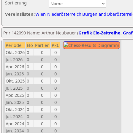
Sortierung
Vereinslisten:
Wien
Niederösterreich
Burgenland
Oberösterrei
Pnr:142090 Name: Arthur Neubauer (
Grafik Elo-Zeitreihe
,
Graf
Periode
Elo
Partien
Pkt.
Okt. 2026
0
0
0
Jul. 2026
0
0
0
Apr. 2026
0
0
0
Jan. 2026
0
0
0
Okt. 2025
0
0
0
Jul. 2025
0
0
0
Apr. 2025
0
0
0
Jan. 2025
0
0
0
Okt. 2024
0
0
0
Jul. 2024
0
0
0
Apr. 2024
0
0
0
Jan. 2024
0
0
0