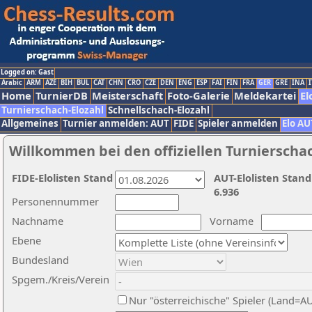
Logged on: Gast
Arabic
ARM
AZE
BIH
BUL
CAT
CHN
CRO
CZE
DEN
ENG
ESP
FAI
FIN
FRA
GER
GRE
INA
I
Home
TurnierDB
Meisterschaft
Foto-Galerie
Meldekartei
El
Turnierschach-Elozahl
Schnellschach-Elozahl
Allgemeines
Turnier anmelden: AUT
FIDE
Spieler anmelden
Elo AU
Willkommen bei den offiziellen Turnierscha
FIDE-Elolisten Stand
AUT-Elolisten Stand
6.936
Personennummer
Nachname
Vorname
Ebene
Bundesland
Spgem./Kreis/Verein
Nur "österreichische" Spieler (Land=A