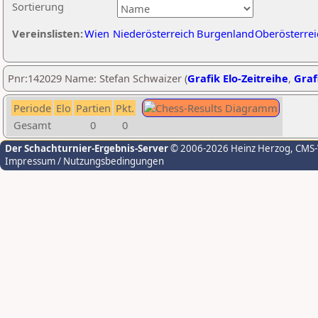
Sortierung
Vereinslisten:
Wien
Niederösterreich
Burgenland
Oberösterrei
Pnr:142029 Name: Stefan Schwaizer (
Grafik Elo-Zeitreihe
,
Graf
Periode
Elo
Partien
Pkt.
Gesamt
0
0
Der Schachturnier-Ergebnis-Server
© 2006-2026 Heinz Herzog
, CMS
Impressum / Nutzungsbedingungen