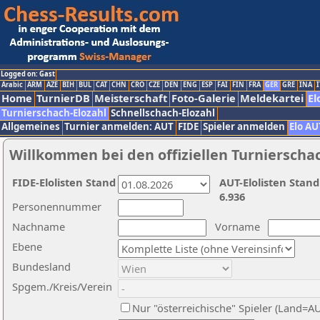
Logged on: Gast
Arabic
ARM
AZE
BIH
BUL
CAT
CHN
CRO
CZE
DEN
ENG
ESP
FAI
FIN
FRA
GER
GRE
INA
I
Home
TurnierDB
Meisterschaft
Foto-Galerie
Meldekartei
El
Turnierschach-Elozahl
Schnellschach-Elozahl
Allgemeines
Turnier anmelden: AUT
FIDE
Spieler anmelden
Elo AU
Willkommen bei den offiziellen Turnierscha
FIDE-Elolisten Stand
AUT-Elolisten Stand
6.936
Personennummer
Nachname
Vorname
Ebene
Bundesland
Spgem./Kreis/Verein
Nur "österreichische" Spieler (Land=A