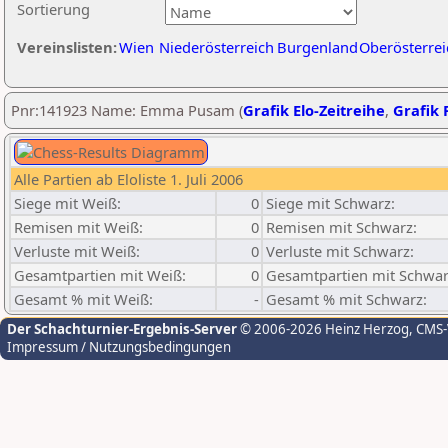
Sortierung
Vereinslisten:
Wien
Niederösterreich
Burgenland
Oberösterrei
Pnr:141923 Name: Emma Pusam (
Grafik Elo-Zeitreihe
,
Grafik P
Alle Partien ab Eloliste 1. Juli 2006
Siege mit Weiß:
0
Siege mit Schwarz:
Remisen mit Weiß:
0
Remisen mit Schwarz:
Verluste mit Weiß:
0
Verluste mit Schwarz:
Gesamtpartien mit Weiß:
0
Gesamtpartien mit Schwar
Gesamt % mit Weiß:
-
Gesamt % mit Schwarz:
Der Schachturnier-Ergebnis-Server
© 2006-2026 Heinz Herzog
, CMS
Impressum / Nutzungsbedingungen