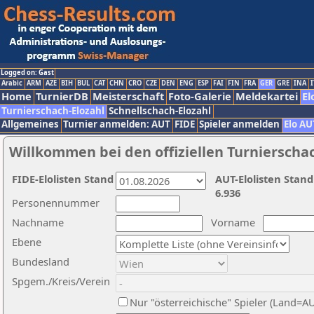
Logged on: Gast
Arabic
ARM
AZE
BIH
BUL
CAT
CHN
CRO
CZE
DEN
ENG
ESP
FAI
FIN
FRA
GER
GRE
INA
I
Home
TurnierDB
Meisterschaft
Foto-Galerie
Meldekartei
El
Turnierschach-Elozahl
Schnellschach-Elozahl
Allgemeines
Turnier anmelden: AUT
FIDE
Spieler anmelden
Elo AU
Willkommen bei den offiziellen Turnierscha
FIDE-Elolisten Stand
AUT-Elolisten Stand
6.936
Personennummer
Nachname
Vorname
Ebene
Bundesland
Spgem./Kreis/Verein
Nur "österreichische" Spieler (Land=A