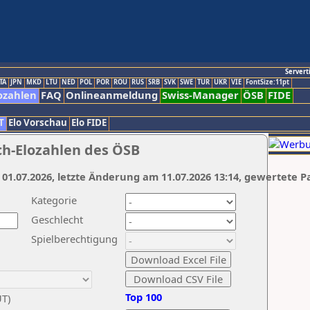
Servert
TA
JPN
MKD
LTU
NED
POL
POR
ROU
RUS
SRB
SVK
SWE
TUR
UKR
VIE
FontSize:11pt
ozahlen
FAQ
Onlineanmeldung
Swiss-Manager
ÖSB
FIDE
T
Elo Vorschau
Elo FIDE
ch-Elozahlen des ÖSB
 01.07.2026, letzte Änderung am 11.07.2026 13:14, gewertete P
Kategorie
Geschlecht
Spielberechtigung
Top 100
UT)