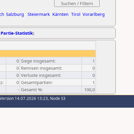
ch
Salzburg
Steiermark
Kärnten
Tirol
Vorarlberg
 Partie-Statistik
)
0
Siege insgesamt:
1
0
Remisen insgesamt:
0
0
Verluste insgesamt:
0
z:
0
Gesamtpartien:
1
-
Gesamt %:
100,0
-Version 14.07.2026 13:23, Node S3