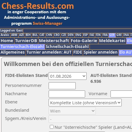
Logged on: Gast
Arabic
ARM
AZE
BIH
BUL
CAT
CHN
CRO
CZE
DEN
ENG
ESP
FAI
FIN
FRA
GER
GRE
INA
I
Home
TurnierDB
Meisterschaft
Foto-Galerie
Meldekartei
El
Turnierschach-Elozahl
Schnellschach-Elozahl
Allgemeines
Turnier anmelden: AUT
FIDE
Spieler anmelden
Elo AU
Willkommen bei den offiziellen Turnierscha
FIDE-Elolisten Stand
AUT-Elolisten Stand
6.936
Personennummer
Nachname
Vorname
Ebene
Bundesland
Spgem./Kreis/Verein
Nur "österreichische" Spieler (Land=A