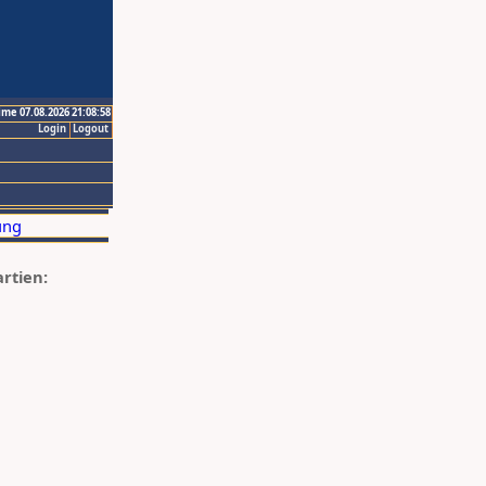
ime 07.08.2026 21:08:58
Login
Logout
artien: