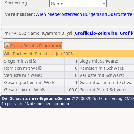
Sortierung
Vereinslisten:
Wien
Niederösterreich
Burgenland
Oberösterrei
Pnr:141852 Name: Kyamran Bilyal (
Grafik Elo-Zeitreihe
,
Grafik
Alle Partien ab Eloliste 1. Juli 2006
Siege mit Weiß:
1
Siege mit Schwarz:
Remisen mit Weiß:
0
Remisen mit Schwarz:
Verluste mit Weiß:
0
Verluste mit Schwarz:
Gesamtpartien mit Weiß:
1
Gesamtpartien mit Schwar
Gesamt % mit Weiß:
100,0
Gesamt % mit Schwarz:
Der Schachturnier-Ergebnis-Server
© 2006-2026 Heinz Herzog
, CMS
Impressum / Nutzungsbedingungen