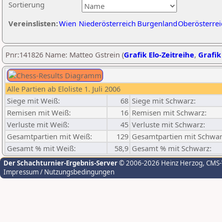
Sortierung
Vereinslisten:
Wien
Niederösterreich
Burgenland
Oberösterrei
Pnr:141826 Name: Matteo Gstrein (
Grafik Elo-Zeitreihe
,
Grafik
Alle Partien ab Eloliste 1. Juli 2006
Siege mit Weiß:
68
Siege mit Schwarz:
Remisen mit Weiß:
16
Remisen mit Schwarz:
Verluste mit Weiß:
45
Verluste mit Schwarz:
Gesamtpartien mit Weiß:
129
Gesamtpartien mit Schwar
Gesamt % mit Weiß:
58,9
Gesamt % mit Schwarz:
Der Schachturnier-Ergebnis-Server
© 2006-2026 Heinz Herzog
, CMS
Impressum / Nutzungsbedingungen