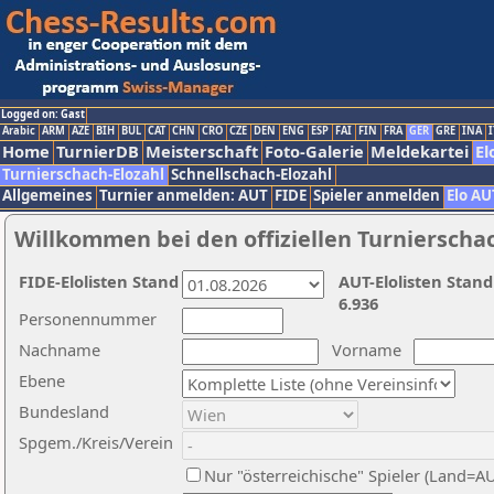
Logged on: Gast
Arabic
ARM
AZE
BIH
BUL
CAT
CHN
CRO
CZE
DEN
ENG
ESP
FAI
FIN
FRA
GER
GRE
INA
I
Home
TurnierDB
Meisterschaft
Foto-Galerie
Meldekartei
El
Turnierschach-Elozahl
Schnellschach-Elozahl
Allgemeines
Turnier anmelden: AUT
FIDE
Spieler anmelden
Elo AU
Willkommen bei den offiziellen Turnierscha
FIDE-Elolisten Stand
AUT-Elolisten Stand
6.936
Personennummer
Nachname
Vorname
Ebene
Bundesland
Spgem./Kreis/Verein
Nur "österreichische" Spieler (Land=A