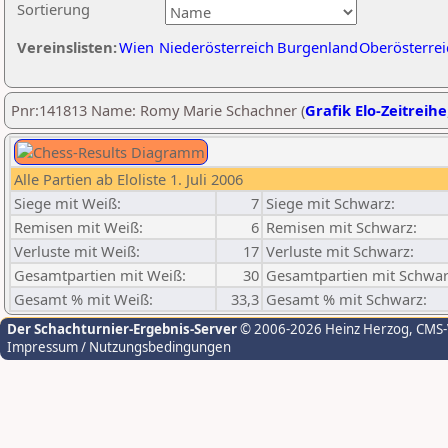
Sortierung
Vereinslisten:
Wien
Niederösterreich
Burgenland
Oberösterrei
Pnr:141813 Name: Romy Marie Schachner (
Grafik Elo-Zeitreihe
Alle Partien ab Eloliste 1. Juli 2006
Siege mit Weiß:
7
Siege mit Schwarz:
Remisen mit Weiß:
6
Remisen mit Schwarz:
Verluste mit Weiß:
17
Verluste mit Schwarz:
Gesamtpartien mit Weiß:
30
Gesamtpartien mit Schwar
Gesamt % mit Weiß:
33,3
Gesamt % mit Schwarz:
Der Schachturnier-Ergebnis-Server
© 2006-2026 Heinz Herzog
, CMS
Impressum / Nutzungsbedingungen