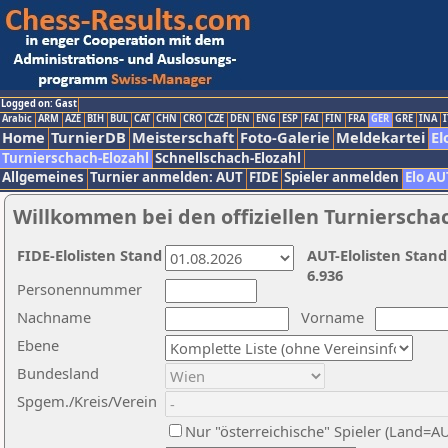
Logged on: Gast
Arabic
ARM
AZE
BIH
BUL
CAT
CHN
CRO
CZE
DEN
ENG
ESP
FAI
FIN
FRA
GER
GRE
INA
I
Home
TurnierDB
Meisterschaft
Foto-Galerie
Meldekartei
El
Turnierschach-Elozahl
Schnellschach-Elozahl
Allgemeines
Turnier anmelden: AUT
FIDE
Spieler anmelden
Elo AU
Willkommen bei den offiziellen Turnierscha
FIDE-Elolisten Stand
AUT-Elolisten Stand
6.936
Personennummer
Nachname
Vorname
Ebene
Bundesland
Spgem./Kreis/Verein
Nur "österreichische" Spieler (Land=A