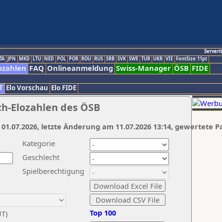
Servert
TA
JPN
MKD
LTU
NED
POL
POR
ROU
RUS
SRB
SVK
SWE
TUR
UKR
VIE
FontSize:11pt
ozahlen
FAQ
Onlineanmeldung
Swiss-Manager
ÖSB
FIDE
T
Elo Vorschau
Elo FIDE
ch-Elozahlen des ÖSB
 01.07.2026, letzte Änderung am 11.07.2026 13:14, gewertete P
Kategorie
Geschlecht
Spielberechtigung
Top 100
UT)