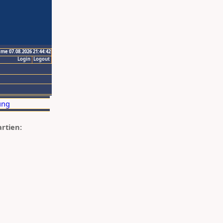
ime 07.08.2026 21:44:42
Login
Logout
artien: