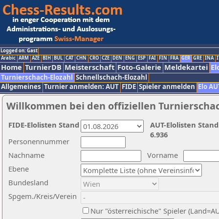
Logged on: Gast
Arabic
ARM
AZE
BIH
BUL
CAT
CHN
CRO
CZE
DEN
ENG
ESP
FAI
FIN
FRA
GER
GRE
INA
I
Home
TurnierDB
Meisterschaft
Foto-Galerie
Meldekartei
El
Turnierschach-Elozahl
Schnellschach-Elozahl
Allgemeines
Turnier anmelden: AUT
FIDE
Spieler anmelden
Elo AU
Willkommen bei den offiziellen Turnierscha
FIDE-Elolisten Stand
AUT-Elolisten Stand
6.936
Personennummer
Nachname
Vorname
Ebene
Bundesland
Spgem./Kreis/Verein
Nur "österreichische" Spieler (Land=A