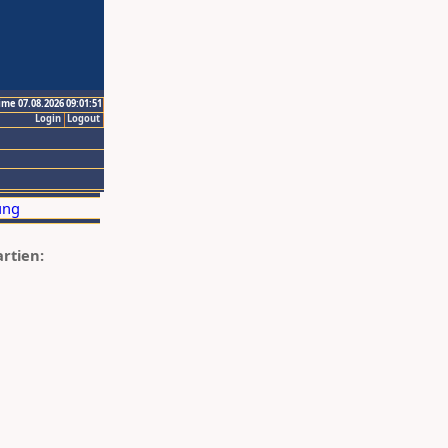
ime 07.08.2026 09:01:51
Login
Logout
artien: