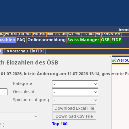
Servert
TA
JPN
MKD
LTU
NED
POL
POR
ROU
RUS
SRB
SVK
SWE
TUR
UKR
VIE
FontSize:11pt
ozahlen
FAQ
Onlineanmeldung
Swiss-Manager
ÖSB
FIDE
T
Elo Vorschau
Elo FIDE
ch-Elozahlen des ÖSB
 01.07.2026, letzte Änderung am 11.07.2026 13:14, gewertete P
Kategorie
Geschlecht
Spielberechtigung
Top 100
UT)