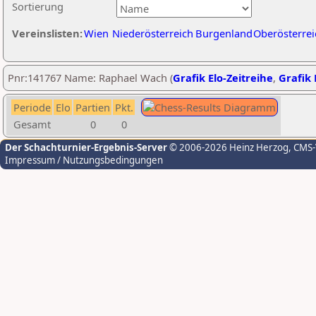
Sortierung
Vereinslisten:
Wien
Niederösterreich
Burgenland
Oberösterrei
Pnr:141767 Name: Raphael Wach (
Grafik Elo-Zeitreihe
,
Grafik 
Periode
Elo
Partien
Pkt.
Gesamt
0
0
Der Schachturnier-Ergebnis-Server
© 2006-2026 Heinz Herzog
, CMS
Impressum / Nutzungsbedingungen