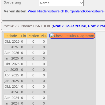
Sortierung
Vereinslisten:
Wien
Niederösterreich
Burgenland
Oberösterrei
Pnr:141738 Name: LISA EBERL (
Grafik Elo-Zeitreihe
,
Grafik Par
Periode
Elo
Partien
Pkt.
Okt. 2026
0
0
0
Jul. 2026
0
0
0
Apr. 2026
0
0
0
Jan. 2026
0
0
0
Okt. 2025
0
0
0
Jul. 2025
0
0
0
Apr. 2025
0
0
0
Jan. 2025
0
0
0
Okt. 2024
0
0
0
Jul. 2024
0
0
0
Apr. 2024
0
0
0
Jan. 2024
0
0
0