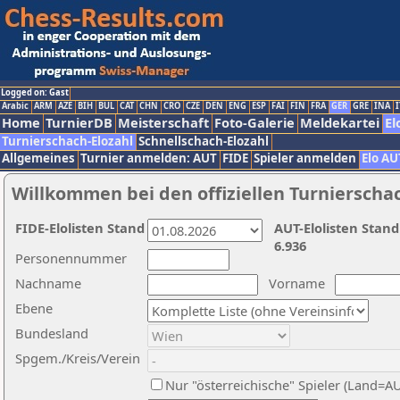
Logged on: Gast
Arabic
ARM
AZE
BIH
BUL
CAT
CHN
CRO
CZE
DEN
ENG
ESP
FAI
FIN
FRA
GER
GRE
INA
I
Home
TurnierDB
Meisterschaft
Foto-Galerie
Meldekartei
El
Turnierschach-Elozahl
Schnellschach-Elozahl
Allgemeines
Turnier anmelden: AUT
FIDE
Spieler anmelden
Elo AU
Willkommen bei den offiziellen Turnierscha
FIDE-Elolisten Stand
AUT-Elolisten Stand
6.936
Personennummer
Nachname
Vorname
Ebene
Bundesland
Spgem./Kreis/Verein
Nur "österreichische" Spieler (Land=A