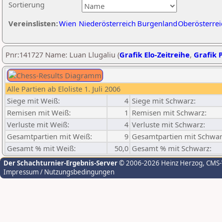
Sortierung
Vereinslisten:
Wien
Niederösterreich
Burgenland
Oberösterrei
Pnr:141727 Name: Luan Llugaliu (
Grafik Elo-Zeitreihe
,
Grafik P
Alle Partien ab Eloliste 1. Juli 2006
Siege mit Weiß:
4
Siege mit Schwarz:
Remisen mit Weiß:
1
Remisen mit Schwarz:
Verluste mit Weiß:
4
Verluste mit Schwarz:
Gesamtpartien mit Weiß:
9
Gesamtpartien mit Schwar
Gesamt % mit Weiß:
50,0
Gesamt % mit Schwarz:
Der Schachturnier-Ergebnis-Server
© 2006-2026 Heinz Herzog
, CMS
Impressum / Nutzungsbedingungen