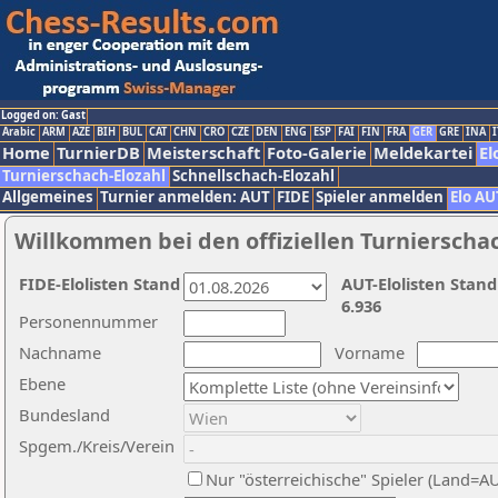
Logged on: Gast
Arabic
ARM
AZE
BIH
BUL
CAT
CHN
CRO
CZE
DEN
ENG
ESP
FAI
FIN
FRA
GER
GRE
INA
I
Home
TurnierDB
Meisterschaft
Foto-Galerie
Meldekartei
El
Turnierschach-Elozahl
Schnellschach-Elozahl
Allgemeines
Turnier anmelden: AUT
FIDE
Spieler anmelden
Elo AU
Willkommen bei den offiziellen Turnierscha
FIDE-Elolisten Stand
AUT-Elolisten Stand
6.936
Personennummer
Nachname
Vorname
Ebene
Bundesland
Spgem./Kreis/Verein
Nur "österreichische" Spieler (Land=A