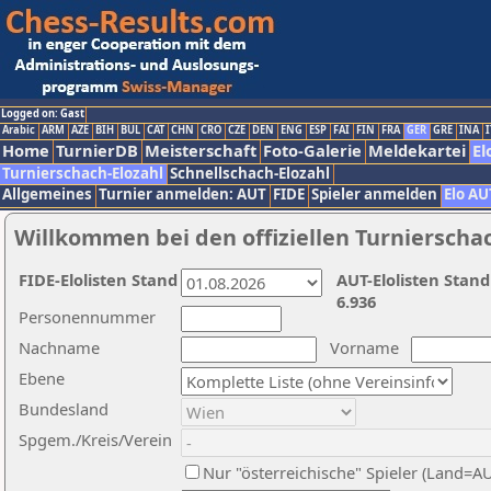
Logged on: Gast
Arabic
ARM
AZE
BIH
BUL
CAT
CHN
CRO
CZE
DEN
ENG
ESP
FAI
FIN
FRA
GER
GRE
INA
I
Home
TurnierDB
Meisterschaft
Foto-Galerie
Meldekartei
El
Turnierschach-Elozahl
Schnellschach-Elozahl
Allgemeines
Turnier anmelden: AUT
FIDE
Spieler anmelden
Elo AU
Willkommen bei den offiziellen Turnierscha
FIDE-Elolisten Stand
AUT-Elolisten Stand
6.936
Personennummer
Nachname
Vorname
Ebene
Bundesland
Spgem./Kreis/Verein
Nur "österreichische" Spieler (Land=A