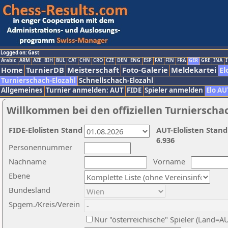
Logged on: Gast
Arabic
ARM
AZE
BIH
BUL
CAT
CHN
CRO
CZE
DEN
ENG
ESP
FAI
FIN
FRA
GER
GRE
INA
I
Home
TurnierDB
Meisterschaft
Foto-Galerie
Meldekartei
El
Turnierschach-Elozahl
Schnellschach-Elozahl
Allgemeines
Turnier anmelden: AUT
FIDE
Spieler anmelden
Elo AU
Willkommen bei den offiziellen Turnierscha
FIDE-Elolisten Stand
AUT-Elolisten Stand
6.936
Personennummer
Nachname
Vorname
Ebene
Bundesland
Spgem./Kreis/Verein
Nur "österreichische" Spieler (Land=A