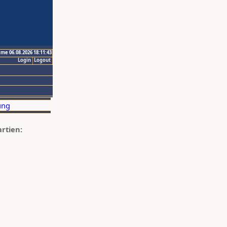
ime 06.08.2026 18:11:43
Login
Logout
artien: