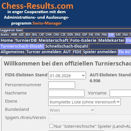
Logged on: Gast
Arabic
ARM
AZE
BIH
BUL
CAT
CHN
CRO
CZE
DEN
ENG
ESP
FAI
FIN
FRA
GER
GRE
INA
I
Home
TurnierDB
Meisterschaft
Foto-Galerie
Meldekartei
El
Turnierschach-Elozahl
Schnellschach-Elozahl
Allgemeines
Turnier anmelden: AUT
FIDE
Spieler anmelden
Elo AU
Willkommen bei den offiziellen Turnierscha
FIDE-Elolisten Stand
AUT-Elolisten Stand
6.936
Personennummer
Nachname
Vorname
Ebene
Bundesland
Spgem./Kreis/Verein
Nur "österreichische" Spieler (Land=A