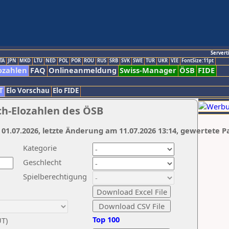
Servert
TA
JPN
MKD
LTU
NED
POL
POR
ROU
RUS
SRB
SVK
SWE
TUR
UKR
VIE
FontSize:11pt
ozahlen
FAQ
Onlineanmeldung
Swiss-Manager
ÖSB
FIDE
T
Elo Vorschau
Elo FIDE
ch-Elozahlen des ÖSB
 01.07.2026, letzte Änderung am 11.07.2026 13:14, gewertete P
Kategorie
Geschlecht
Spielberechtigung
Top 100
UT)