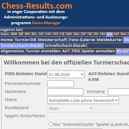
Logged on: Gast
Arabic
ARM
AZE
BIH
BUL
CAT
CHN
CRO
CZE
DEN
ENG
ESP
FAI
FIN
FRA
GER
GRE
INA
I
Home
TurnierDB
Meisterschaft
Foto-Galerie
Meldekartei
El
Turnierschach-Elozahl
Schnellschach-Elozahl
Allgemeines
Turnier anmelden: AUT
FIDE
Spieler anmelden
Elo AU
Willkommen bei den offiziellen Turnierscha
FIDE-Elolisten Stand
AUT-Elolisten Stand
6.936
Personennummer
Nachname
Vorname
Ebene
Bundesland
Spgem./Kreis/Verein
Nur "österreichische" Spieler (Land=A