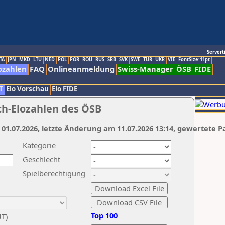
Servert
TA
JPN
MKD
LTU
NED
POL
POR
ROU
RUS
SRB
SVK
SWE
TUR
UKR
VIE
FontSize:11pt
ozahlen
FAQ
Onlineanmeldung
Swiss-Manager
ÖSB
FIDE
T
Elo Vorschau
Elo FIDE
ch-Elozahlen des ÖSB
 01.07.2026, letzte Änderung am 11.07.2026 13:14, gewertete P
Kategorie
Geschlecht
Spielberechtigung
Top 100
UT)