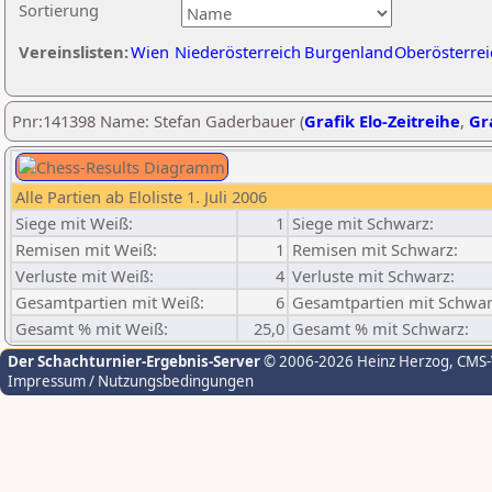
Sortierung
Vereinslisten:
Wien
Niederösterreich
Burgenland
Oberösterrei
Pnr:141398 Name: Stefan Gaderbauer (
Grafik Elo-Zeitreihe
,
Gra
Alle Partien ab Eloliste 1. Juli 2006
Siege mit Weiß:
1
Siege mit Schwarz:
Remisen mit Weiß:
1
Remisen mit Schwarz:
Verluste mit Weiß:
4
Verluste mit Schwarz:
Gesamtpartien mit Weiß:
6
Gesamtpartien mit Schwar
Gesamt % mit Weiß:
25,0
Gesamt % mit Schwarz:
Der Schachturnier-Ergebnis-Server
© 2006-2026 Heinz Herzog
, CMS
Impressum / Nutzungsbedingungen