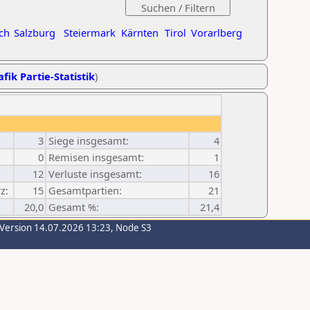
ch
Salzburg
Steiermark
Kärnten
Tirol
Vorarlberg
fik Partie-Statistik
)
3
Siege insgesamt:
4
0
Remisen insgesamt:
1
12
Verluste insgesamt:
16
z:
15
Gesamtpartien:
21
20,0
Gesamt %:
21,4
-Version 14.07.2026 13:23, Node S3