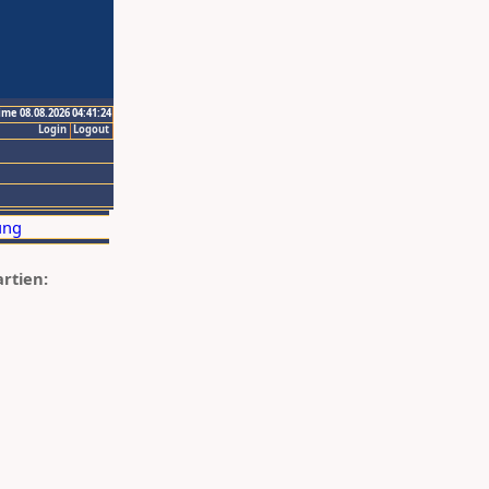
ime 08.08.2026 04:41:24
Login
Logout
artien: