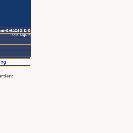
ime 07.08.2026 03:42:49
Login
Logout
artien: