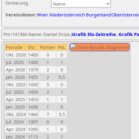
Sortierung
Vereinslisten:
Wien
Niederösterreich
Burgenland
Oberösterrei
Pnr:141360 Name: Daniel Driza (
Grafik Elo-Zeitreihe
,
Grafik Pa
Periode
Elo
Partien
Pkt.
Okt. 2026
1400
0
0
Jul. 2026
1400
1
1
Apr. 2026
1379
2
0
Jan. 2026
1425
2
0,5
Okt. 2025
1430
5
0
Jul. 2025
1459
2
1
Apr. 2025
1453
1
1
Jan. 2025
1438
1
0
Okt. 2024
1466
7
3,5
Jul. 2024
1397
0
0
Apr. 2024
1095
1
0
Jan. 2024
1113
2
1