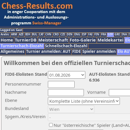
Logged on: Gast
Arabic
ARM
AZE
BIH
BUL
CAT
CHN
CRO
CZE
DEN
ENG
ESP
FAI
FIN
FRA
GER
GRE
INA
I
Home
TurnierDB
Meisterschaft
Foto-Galerie
Meldekartei
El
Turnierschach-Elozahl
Schnellschach-Elozahl
Allgemeines
Turnier anmelden: AUT
FIDE
Spieler anmelden
Elo AU
Willkommen bei den offiziellen Turnierscha
FIDE-Elolisten Stand
AUT-Elolisten Stand
6.936
Personennummer
Nachname
Vorname
Ebene
Bundesland
Spgem./Kreis/Verein
Nur "österreichische" Spieler (Land=A