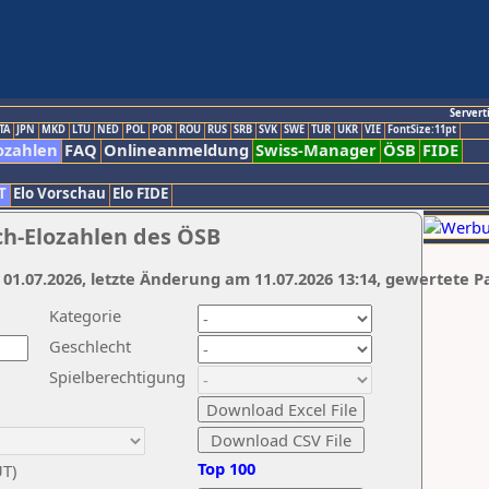
Servert
TA
JPN
MKD
LTU
NED
POL
POR
ROU
RUS
SRB
SVK
SWE
TUR
UKR
VIE
FontSize:11pt
ozahlen
FAQ
Onlineanmeldung
Swiss-Manager
ÖSB
FIDE
T
Elo Vorschau
Elo FIDE
ch-Elozahlen des ÖSB
 01.07.2026, letzte Änderung am 11.07.2026 13:14, gewertete P
Kategorie
Geschlecht
Spielberechtigung
Top 100
UT)