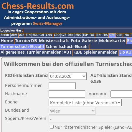
Logged on: Gast
Arabic
ARM
AZE
BIH
BUL
CAT
CHN
CRO
CZE
DEN
ENG
ESP
FAI
FIN
FRA
GER
GRE
INA
I
Home
TurnierDB
Meisterschaft
Foto-Galerie
Meldekartei
El
Turnierschach-Elozahl
Schnellschach-Elozahl
Allgemeines
Turnier anmelden: AUT
FIDE
Spieler anmelden
Elo AU
Willkommen bei den offiziellen Turnierscha
FIDE-Elolisten Stand
AUT-Elolisten Stand
6.936
Personennummer
Nachname
Vorname
Ebene
Bundesland
Spgem./Kreis/Verein
Nur "österreichische" Spieler (Land=A