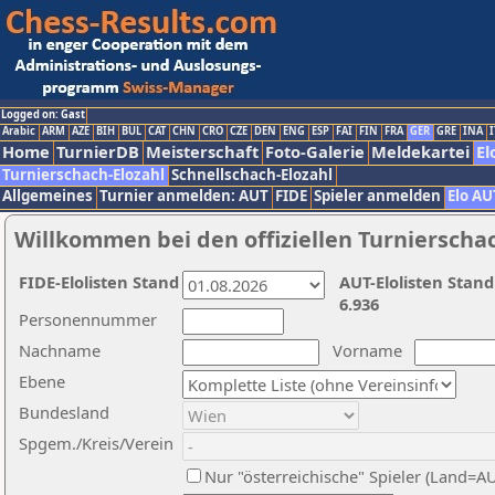
Logged on: Gast
Arabic
ARM
AZE
BIH
BUL
CAT
CHN
CRO
CZE
DEN
ENG
ESP
FAI
FIN
FRA
GER
GRE
INA
I
Home
TurnierDB
Meisterschaft
Foto-Galerie
Meldekartei
El
Turnierschach-Elozahl
Schnellschach-Elozahl
Allgemeines
Turnier anmelden: AUT
FIDE
Spieler anmelden
Elo AU
Willkommen bei den offiziellen Turnierscha
FIDE-Elolisten Stand
AUT-Elolisten Stand
6.936
Personennummer
Nachname
Vorname
Ebene
Bundesland
Spgem./Kreis/Verein
Nur "österreichische" Spieler (Land=A