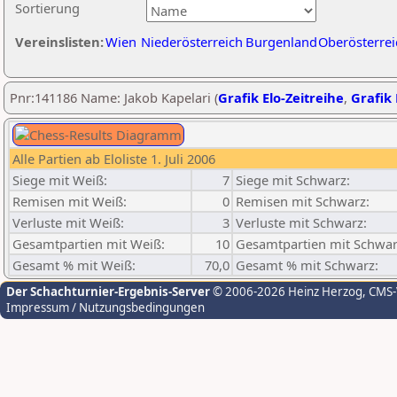
Sortierung
Vereinslisten:
Wien
Niederösterreich
Burgenland
Oberösterrei
Pnr:141186 Name: Jakob Kapelari (
Grafik Elo-Zeitreihe
,
Grafik 
Alle Partien ab Eloliste 1. Juli 2006
Siege mit Weiß:
7
Siege mit Schwarz:
Remisen mit Weiß:
0
Remisen mit Schwarz:
Verluste mit Weiß:
3
Verluste mit Schwarz:
Gesamtpartien mit Weiß:
10
Gesamtpartien mit Schwar
Gesamt % mit Weiß:
70,0
Gesamt % mit Schwarz:
Der Schachturnier-Ergebnis-Server
© 2006-2026 Heinz Herzog
, CMS
Impressum / Nutzungsbedingungen