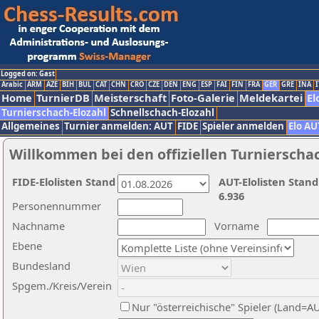
Logged on: Gast
Arabic
ARM
AZE
BIH
BUL
CAT
CHN
CRO
CZE
DEN
ENG
ESP
FAI
FIN
FRA
GER
GRE
INA
I
Home
TurnierDB
Meisterschaft
Foto-Galerie
Meldekartei
El
Turnierschach-Elozahl
Schnellschach-Elozahl
Allgemeines
Turnier anmelden: AUT
FIDE
Spieler anmelden
Elo AU
Willkommen bei den offiziellen Turnierscha
FIDE-Elolisten Stand
AUT-Elolisten Stand
6.936
Personennummer
Nachname
Vorname
Ebene
Bundesland
Spgem./Kreis/Verein
Nur "österreichische" Spieler (Land=A