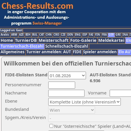
Logged on: Gast
Arabic
ARM
AZE
BIH
BUL
CAT
CHN
CRO
CZE
DEN
ENG
ESP
FAI
FIN
FRA
GER
GRE
INA
I
Home
TurnierDB
Meisterschaft
Foto-Galerie
Meldekartei
El
Turnierschach-Elozahl
Schnellschach-Elozahl
Allgemeines
Turnier anmelden: AUT
FIDE
Spieler anmelden
Elo AU
Willkommen bei den offiziellen Turnierscha
FIDE-Elolisten Stand
AUT-Elolisten Stand
6.936
Personennummer
Nachname
Vorname
Ebene
Bundesland
Spgem./Kreis/Verein
Nur "österreichische" Spieler (Land=A