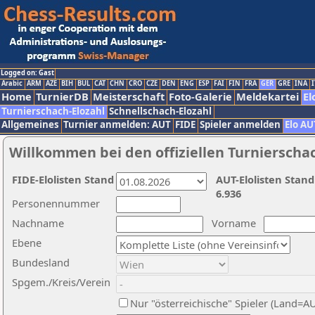
Logged on: Gast
Arabic
ARM
AZE
BIH
BUL
CAT
CHN
CRO
CZE
DEN
ENG
ESP
FAI
FIN
FRA
GER
GRE
INA
I
Home
TurnierDB
Meisterschaft
Foto-Galerie
Meldekartei
El
Turnierschach-Elozahl
Schnellschach-Elozahl
Allgemeines
Turnier anmelden: AUT
FIDE
Spieler anmelden
Elo AU
Willkommen bei den offiziellen Turnierscha
FIDE-Elolisten Stand
AUT-Elolisten Stand
6.936
Personennummer
Nachname
Vorname
Ebene
Bundesland
Spgem./Kreis/Verein
Nur "österreichische" Spieler (Land=A