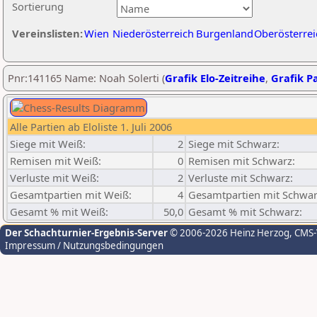
Sortierung
Vereinslisten:
Wien
Niederösterreich
Burgenland
Oberösterrei
Pnr:141165 Name: Noah Solerti (
Grafik Elo-Zeitreihe
,
Grafik Pa
Alle Partien ab Eloliste 1. Juli 2006
Siege mit Weiß:
2
Siege mit Schwarz:
Remisen mit Weiß:
0
Remisen mit Schwarz:
Verluste mit Weiß:
2
Verluste mit Schwarz:
Gesamtpartien mit Weiß:
4
Gesamtpartien mit Schwar
Gesamt % mit Weiß:
50,0
Gesamt % mit Schwarz:
Der Schachturnier-Ergebnis-Server
© 2006-2026 Heinz Herzog
, CMS
Impressum / Nutzungsbedingungen