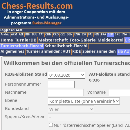
Logged on: Gast
Arabic
ARM
AZE
BIH
BUL
CAT
CHN
CRO
CZE
DEN
ENG
ESP
FAI
FIN
FRA
GER
GRE
INA
I
Home
TurnierDB
Meisterschaft
Foto-Galerie
Meldekartei
El
Turnierschach-Elozahl
Schnellschach-Elozahl
Allgemeines
Turnier anmelden: AUT
FIDE
Spieler anmelden
Elo AU
Willkommen bei den offiziellen Turnierscha
FIDE-Elolisten Stand
AUT-Elolisten Stand
6.936
Personennummer
Nachname
Vorname
Ebene
Bundesland
Spgem./Kreis/Verein
Nur "österreichische" Spieler (Land=A