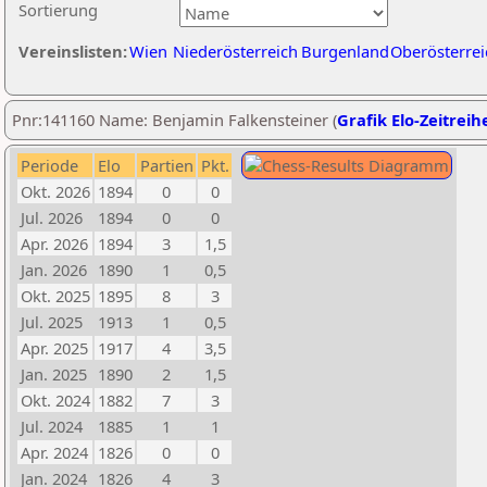
Sortierung
Vereinslisten:
Wien
Niederösterreich
Burgenland
Oberösterrei
Pnr:141160 Name: Benjamin Falkensteiner (
Grafik Elo-Zeitreih
Periode
Elo
Partien
Pkt.
Okt. 2026
1894
0
0
Jul. 2026
1894
0
0
Apr. 2026
1894
3
1,5
Jan. 2026
1890
1
0,5
Okt. 2025
1895
8
3
Jul. 2025
1913
1
0,5
Apr. 2025
1917
4
3,5
Jan. 2025
1890
2
1,5
Okt. 2024
1882
7
3
Jul. 2024
1885
1
1
Apr. 2024
1826
0
0
Jan. 2024
1826
4
3