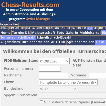
Logged on: Gast
Arabic
ARM
AZE
BIH
BUL
CAT
CHN
CRO
CZE
DEN
ENG
ESP
FAI
FIN
FRA
GER
GRE
INA
I
Home
TurnierDB
Meisterschaft
Foto-Galerie
Meldekartei
El
Turnierschach-Elozahl
Schnellschach-Elozahl
Allgemeines
Turnier anmelden: AUT
FIDE
Spieler anmelden
Elo AU
Willkommen bei den offiziellen Turnierscha
FIDE-Elolisten Stand
AUT-Elolisten Stand
6.936
Personennummer
Nachname
Vorname
Ebene
Bundesland
Spgem./Kreis/Verein
Nur "österreichische" Spieler (Land=A